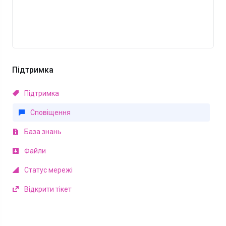
Підтримка
Підтримка
Сповіщення
База знань
Файли
Статус мережі
Відкрити тікет